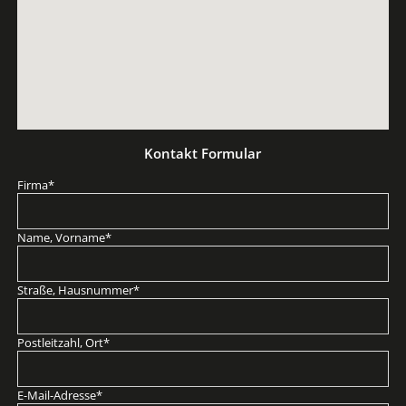
Kontakt Formular
Pflichtfeld
Firma
*
Pflichtfeld
Name, Vorname
*
Pflichtfeld
Straße, Hausnummer
*
Pflichtfeld
Postleitzahl, Ort
*
Pflichtfeld
E-Mail-Adresse
*